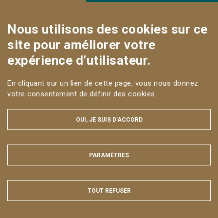
Nous utilisons des cookies sur ce
CONTACT
site pour améliorer votre
Liens utiles
expérience d’utilisateur.
CAMPUS DE NANCY
En cliquant sur un lien de cette page, vous nous donnez
Sur les réseaux
votre consentement de définir des cookies.
OUI, JE SUIS D'ACCORD
PARAMÈTRES
MASQUER
MENTIONS LÉGALES ET DONNÉES PERSONNELLES
PLAN DU SITE
ACCESSIBILITÉ : NON CONFORME
TOUT REFUSER
Tous droits réservés AgroParisTech © 2025