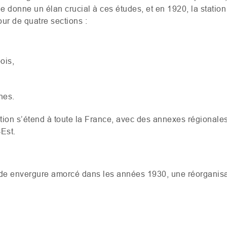
le donne un élan crucial à ces études, et en 1920, la statio
our de quatre sections :
ois,
nes.
on s’étend à toute la France, avec des annexes régionales
-Est.
de envergure amorcé dans les années 1930, une réorganisa
: