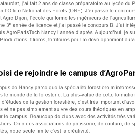
auréat, j’ai fait 2 ans de classe préparatoire au lycée du P
à l’Office National des Forêts (
ONF
). J’ai passé le concou
ut Agro Dijon, l’école qui forme les ingénieurs de l’agricultu
e
ne 3
année de licence et j’ai passé le concours B. J’ai intég
uis AgroParisTech Nancy l’année d’après. Aujourd’hui, je su
roductions, filières, territoires pour le développement dura
oisi de rejoindre le campus d’AgroPa
ampus de Nancy parce que la spécialité forestière m’intéresse
le monde de la foresterie. La plus-value de cette formation, 
études de la gestion forestière, c’est très important d’avoir
s et ne pas simplement suivre des cours théoriques en amphi
r le campus. Beaucoup de clubs avec des activités très var
stiers. On a des associations de pâtisserie, de couture, de s
tés, notre seule limite c’est la créativité.