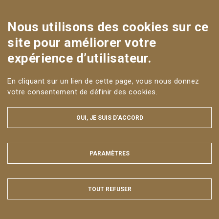
Sur les réseaux
Nous utilisons des cookies sur ce
site pour améliorer votre
expérience d’utilisateur.
En cliquant sur un lien de cette page, vous nous donnez
MENTIONS LÉGALES ET DONNÉES PERSONNELLES
votre consentement de définir des cookies.
PLAN DU SITE
ACCESSIBILITÉ : NON CONFORME
OUI, JE SUIS D'ACCORD
Tous droits réservés AgroParisTech © 2025
PARAMÈTRES
MASQUER
TOUT REFUSER